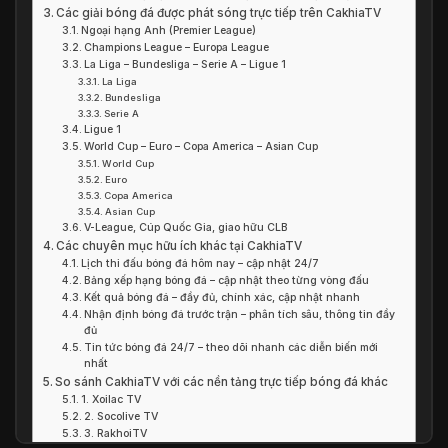
Các giải bóng đá được phát sóng trực tiếp trên CakhiaTV
Ngoại hạng Anh (Premier League)
Champions League – Europa League
La Liga – Bundesliga – Serie A – Ligue 1
La Liga
Bundesliga
Serie A
Ligue 1
World Cup – Euro – Copa America – Asian Cup
World Cup
Euro
Copa America
Asian Cup
V-League, Cúp Quốc Gia, giao hữu CLB
Các chuyên mục hữu ích khác tại CakhiaTV
Lịch thi đấu bóng đá hôm nay – cập nhật 24/7
Bảng xếp hạng bóng đá – cập nhật theo từng vòng đấu
Kết quả bóng đá – đầy đủ, chính xác, cập nhật nhanh
Nhận định bóng đá trước trận – phân tích sâu, thông tin đầy
đủ
Tin tức bóng đá 24/7 – theo dõi nhanh các diễn biến mới
nhất
So sánh CakhiaTV với các nền tảng trực tiếp bóng đá khác
1. Xoilac TV
2. Socolive TV
3. RakhoiTV