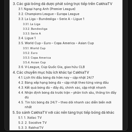
Các giải bóng đá được phát sóng trực tiếp trên CakhiaTV
Ngoại hạng Anh (Premier League)
Champions League – Europa League
La Liga – Bundesliga – Serie A – Ligue 1
La Liga
Bundesliga
Serie A
Ligue 1
World Cup – Euro – Copa America – Asian Cup
World Cup
Euro
Copa America
Asian Cup
V-League, Cúp Quốc Gia, giao hữu CLB
Các chuyên mục hữu ích khác tại CakhiaTV
Lịch thi đấu bóng đá hôm nay – cập nhật 24/7
Bảng xếp hạng bóng đá – cập nhật theo từng vòng đấu
Kết quả bóng đá – đầy đủ, chính xác, cập nhật nhanh
Nhận định bóng đá trước trận – phân tích sâu, thông tin đầy
đủ
Tin tức bóng đá 24/7 – theo dõi nhanh các diễn biến mới
nhất
So sánh CakhiaTV với các nền tảng trực tiếp bóng đá khác
1. Xoilac TV
2. Socolive TV
3. RakhoiTV