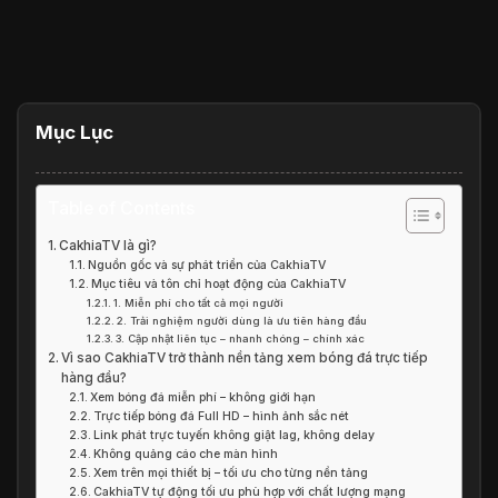
Mục Lục
Table of Contents
CakhiaTV là gì?
Nguồn gốc và sự phát triển của CakhiaTV
Mục tiêu và tôn chỉ hoạt động của CakhiaTV
1. Miễn phí cho tất cả mọi người
2. Trải nghiệm người dùng là ưu tiên hàng đầu
3. Cập nhật liên tục – nhanh chóng – chính xác
Vì sao CakhiaTV trở thành nền tảng xem bóng đá trực tiếp
hàng đầu?
Xem bóng đá miễn phí – không giới hạn
Trực tiếp bóng đá Full HD – hình ảnh sắc nét
Link phát trực tuyến không giật lag, không delay
Không quảng cáo che màn hình
Xem trên mọi thiết bị – tối ưu cho từng nền tảng
CakhiaTV tự động tối ưu phù hợp với chất lượng mạng