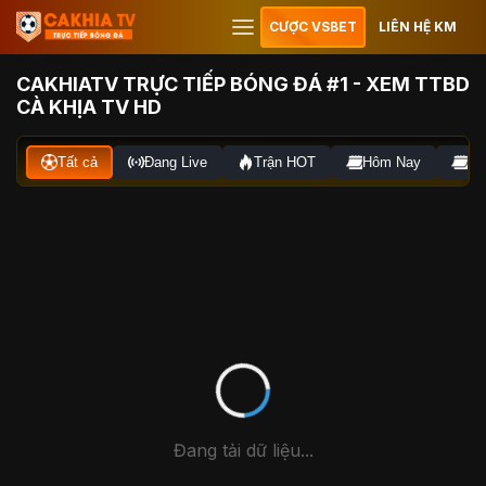
CƯỢC VSBET
LIÊN HỆ KM
CAKHIATV TRỰC TIẾP BÓNG ĐÁ #1 - XEM TTBD
CÀ KHỊA TV HD
Tất cả
Đang Live
Trận HOT
Hôm Nay
Ng
Đang tải dữ liệu...