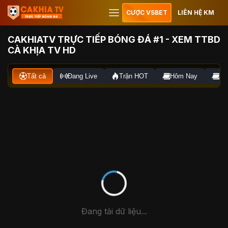
CƯỢC VSBET
LIÊN HỆ KM
CAKHIATV TRỰC TIẾP BÓNG ĐÁ #1 - XEM TTBD
CÀ KHỊA TV HD
Tất cả
Đang Live
Trận HOT
Hôm Nay
Ng
Đang tải dữ liệu...