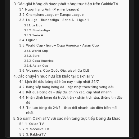
Các giải bóng đá được phát sóng trực tiếp trên CakhiaTV
Ngoại hạng Anh (Premier League)
Champions League – Europa League
La Liga – Bundesliga – Serie A – Ligue 1
La Liga
Bundesliga
Serie A
Ligue 1
World Cup – Euro – Copa America – Asian Cup
World Cup
Euro
Copa America
Asian Cup
V-League, Cúp Quốc Gia, giao hữu CLB
Các chuyên mục hữu ích khác tại CakhiaTV
Lịch thi đấu bóng đá hôm nay – cập nhật 24/7
Bảng xếp hạng bóng đá – cập nhật theo từng vòng đấu
Kết quả bóng đá – đầy đủ, chính xác, cập nhật nhanh
Nhận định bóng đá trước trận – phân tích sâu, thông tin đầy
đủ
Tin tức bóng đá 24/7 – theo dõi nhanh các diễn biến mới
nhất
So sánh CakhiaTV với các nền tảng trực tiếp bóng đá khác
1. Xoilac TV
2. Socolive TV
3. RakhoiTV