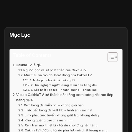
Mục Lục
Table of Contents
CakhiaTV là gì?
Nguồn gốc và sự phát triển của CakhiaTV
Mục tiêu và tôn chỉ hoạt động của CakhiaTV
1. Miễn phí cho tất cả mọi người
2. Trải nghiệm người dùng là ưu tiên hàng đầu
3. Cập nhật liên tục – nhanh chóng – chính xác
Vì sao CakhiaTV trở thành nền tảng xem bóng đá trực tiếp
hàng đầu?
Xem bóng đá miễn phí – không giới hạn
Trực tiếp bóng đá Full HD – hình ảnh sắc nét
Link phát trực tuyến không giật lag, không delay
Không quảng cáo che màn hình
Xem trên mọi thiết bị – tối ưu cho từng nền tảng
CakhiaTV tự động tối ưu phù hợp với chất lượng mạng