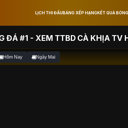
LỊCH THI ĐẤU
BẢNG XẾP HẠNG
KẾT QUẢ BÓNG
 ĐÁ #1 - XEM TTBD CÀ KHỊA TV 
Hôm Nay
Ngày Mai