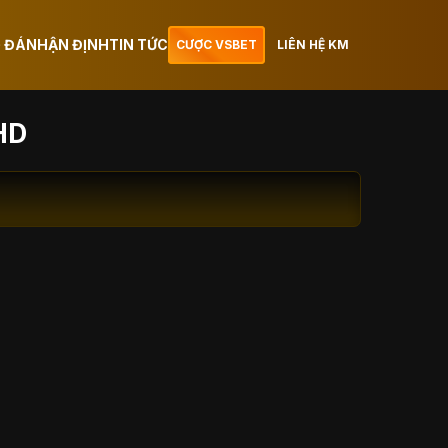
 ĐÁ
NHẬN ĐỊNH
TIN TỨC
CƯỢC VSBET
LIÊN HỆ KM
HD