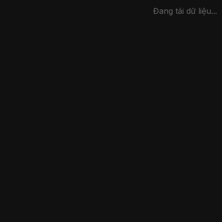
Đang tải dữ liệu...