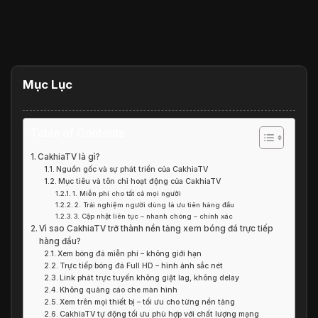
Mục Lục
Table of Contents
CakhiaTV là gì?
Nguồn gốc và sự phát triển của CakhiaTV
Mục tiêu và tôn chỉ hoạt động của CakhiaTV
1. Miễn phí cho tất cả mọi người
2. Trải nghiệm người dùng là ưu tiên hàng đầu
3. Cập nhật liên tục – nhanh chóng – chính xác
Vì sao CakhiaTV trở thành nền tảng xem bóng đá trực tiếp
hàng đầu?
Xem bóng đá miễn phí – không giới hạn
Trực tiếp bóng đá Full HD – hình ảnh sắc nét
Link phát trực tuyến không giật lag, không delay
Không quảng cáo che màn hình
Xem trên mọi thiết bị – tối ưu cho từng nền tảng
CakhiaTV tự động tối ưu phù hợp với chất lượng mạng