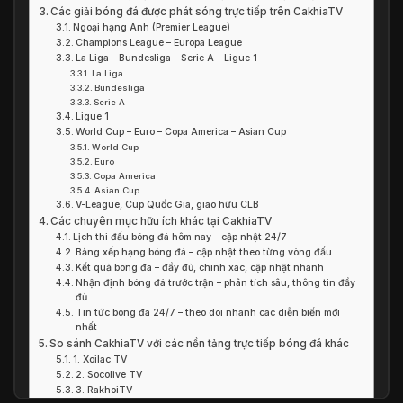
Các giải bóng đá được phát sóng trực tiếp trên CakhiaTV
Ngoại hạng Anh (Premier League)
Champions League – Europa League
La Liga – Bundesliga – Serie A – Ligue 1
La Liga
Bundesliga
Serie A
Ligue 1
World Cup – Euro – Copa America – Asian Cup
World Cup
Euro
Copa America
Asian Cup
V-League, Cúp Quốc Gia, giao hữu CLB
Các chuyên mục hữu ích khác tại CakhiaTV
Lịch thi đấu bóng đá hôm nay – cập nhật 24/7
Bảng xếp hạng bóng đá – cập nhật theo từng vòng đấu
Kết quả bóng đá – đầy đủ, chính xác, cập nhật nhanh
Nhận định bóng đá trước trận – phân tích sâu, thông tin đầy
đủ
Tin tức bóng đá 24/7 – theo dõi nhanh các diễn biến mới
nhất
So sánh CakhiaTV với các nền tảng trực tiếp bóng đá khác
1. Xoilac TV
2. Socolive TV
3. RakhoiTV