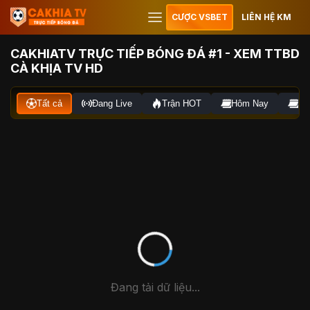
CƯỢC VSBET
LIÊN HỆ KM
CAKHIATV TRỰC TIẾP BÓNG ĐÁ #1 - XEM TTBD
CÀ KHỊA TV HD
Tất cả
Đang Live
Trận HOT
Hôm Nay
Ng
Đang tải dữ liệu...