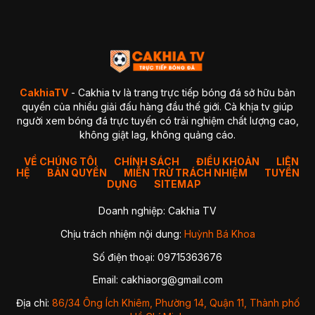
4. GaVangTV
5. ThapCamTV
6. VeboTV
7. Mitom TV
BẢNG SO SÁNH CHI TIẾT
Kết luận so sánh
Giải đáp thắc mắc thường gặp về CakhiaTV (FAQ)
1. CakhiaTV có miễn phí không?
CakhiaTV
- Cakhia tv là trang trực tiếp bóng đá sở hữu bản
2. Có xem được Ngoại Hạng Anh (Premier League) không?
quyền của nhiều giải đấu hàng đầu thế giới. Cà khịa tv giúp
3. CakhiaTV có bị giật lag hay delay không?
người xem bóng đá trực tuyến có trải nghiệm chất lượng cao,
4. Tôi có thể xem CakhiaTV trên Smart TV được không?
không giật lag, không quảng cáo.
✔ Cách 1 — Mở trực tiếp bằng trình duyệt TV
✔ Cách 2 — Chiếu từ điện thoại lên TV (Cast)
5. Xử lý như thế nào khi xem bóng đá CakhiaTV bị giật lag?
VỀ CHÚNG TÔI
CHÍNH SÁCH
ĐIỀU KHOẢN
LIÊN
HỆ
BẢN QUYỀN
1. Chuyển sang Server 2 hoặc 3
MIỄN TRỪ TRÁCH NHIỆM
TUYỂN
2. Kiểm tra lại kết nối mạng
DỤNG
SITEMAP
3. Đóng các ứng dụng chạy nền
4. Chuyển sang trình duyệt khác
Doanh nghiệp: Cakhia TV
5. Giảm độ phân giải video
Kết luận
Chịu trách nhiệm nội dung:
Huỳnh Bá Khoa
Số điện thoại: 09715363676
Nhờ sự ổn định, hình ảnh sắc nét và khả năng cập nhật
nhanh chóng,
CakhiaTV
trở thành địa chỉ quen thuộc của
Email:
cakhiaorg@gmail.com
hàng triệu người hâm mộ bóng đá mỗi ngày. Dù bạn theo dõi
Ngoại Hạng Anh, Champions League, La Liga hay các giải
Địa chỉ:
86/34 Ông Ích Khiêm, Phường 14, Quận 11, Thành phố
đấu của đội tuyển quốc gia, CakhiaTV luôn mang đến link