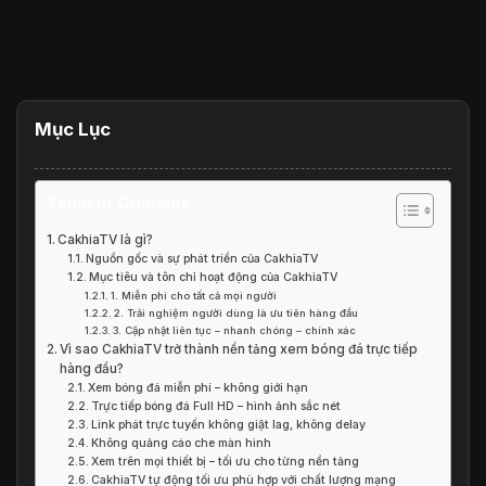
Mục Lục
Table of Contents
CakhiaTV là gì?
Nguồn gốc và sự phát triển của CakhiaTV
Mục tiêu và tôn chỉ hoạt động của CakhiaTV
1. Miễn phí cho tất cả mọi người
2. Trải nghiệm người dùng là ưu tiên hàng đầu
3. Cập nhật liên tục – nhanh chóng – chính xác
Vì sao CakhiaTV trở thành nền tảng xem bóng đá trực tiếp
hàng đầu?
Xem bóng đá miễn phí – không giới hạn
Trực tiếp bóng đá Full HD – hình ảnh sắc nét
Link phát trực tuyến không giật lag, không delay
Không quảng cáo che màn hình
Xem trên mọi thiết bị – tối ưu cho từng nền tảng
CakhiaTV tự động tối ưu phù hợp với chất lượng mạng