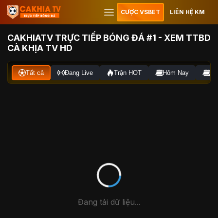
CƯỢC VSBET
LIÊN HỆ KM
CAKHIATV TRỰC TIẾP BÓNG ĐÁ #1 - XEM TTBD
CÀ KHỊA TV HD
Tất cả
Đang Live
Trận HOT
Hôm Nay
Ng
Đang tải dữ liệu...