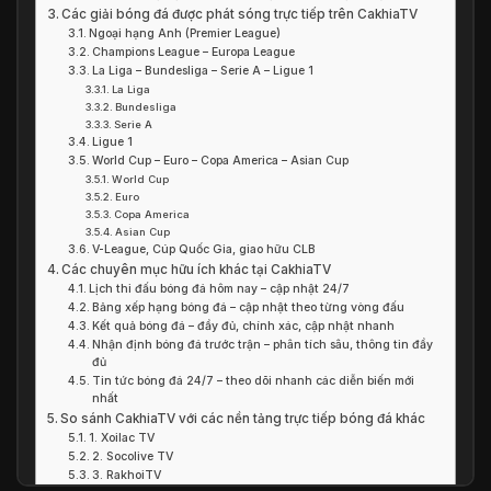
Các giải bóng đá được phát sóng trực tiếp trên CakhiaTV
Ngoại hạng Anh (Premier League)
Champions League – Europa League
La Liga – Bundesliga – Serie A – Ligue 1
La Liga
Bundesliga
Serie A
Ligue 1
World Cup – Euro – Copa America – Asian Cup
World Cup
Euro
Copa America
Asian Cup
V-League, Cúp Quốc Gia, giao hữu CLB
Các chuyên mục hữu ích khác tại CakhiaTV
Lịch thi đấu bóng đá hôm nay – cập nhật 24/7
Bảng xếp hạng bóng đá – cập nhật theo từng vòng đấu
Kết quả bóng đá – đầy đủ, chính xác, cập nhật nhanh
Nhận định bóng đá trước trận – phân tích sâu, thông tin đầy
đủ
Tin tức bóng đá 24/7 – theo dõi nhanh các diễn biến mới
nhất
So sánh CakhiaTV với các nền tảng trực tiếp bóng đá khác
1. Xoilac TV
2. Socolive TV
3. RakhoiTV