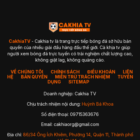
4. GaVangTV
5. ThapCamTV
6. VeboTV
7. Mitom TV
BẢNG SO SÁNH CHI TIẾT
Kết luận so sánh
Giải đáp thắc mắc thường gặp về CakhiaTV (FAQ)
1. CakhiaTV có miễn phí không?
CakhiaTV
- Cakhia tv là trang trực tiếp bóng đá sở hữu bản
2. Có xem được Ngoại Hạng Anh (Premier League) không?
quyền của nhiều giải đấu hàng đầu thế giới. Cà khịa tv giúp
3. CakhiaTV có bị giật lag hay delay không?
người xem bóng đá trực tuyến có trải nghiệm chất lượng cao,
4. Tôi có thể xem CakhiaTV trên Smart TV được không?
không giật lag, không quảng cáo.
✔ Cách 1 — Mở trực tiếp bằng trình duyệt TV
✔ Cách 2 — Chiếu từ điện thoại lên TV (Cast)
5. Xử lý như thế nào khi xem bóng đá CakhiaTV bị giật lag?
VỀ CHÚNG TÔI
CHÍNH SÁCH
ĐIỀU KHOẢN
LIÊN
HỆ
BẢN QUYỀN
1. Chuyển sang Server 2 hoặc 3
MIỄN TRỪ TRÁCH NHIỆM
TUYỂN
2. Kiểm tra lại kết nối mạng
DỤNG
SITEMAP
3. Đóng các ứng dụng chạy nền
4. Chuyển sang trình duyệt khác
Doanh nghiệp: Cakhia TV
5. Giảm độ phân giải video
Kết luận
Chịu trách nhiệm nội dung:
Huỳnh Bá Khoa
Số điện thoại: 09715363676
Nhờ sự ổn định, hình ảnh sắc nét và khả năng cập nhật
nhanh chóng,
CakhiaTV
trở thành địa chỉ quen thuộc của
Email:
cakhiaorg@gmail.com
hàng triệu người hâm mộ bóng đá mỗi ngày. Dù bạn theo dõi
Ngoại Hạng Anh, Champions League, La Liga hay các giải
Địa chỉ:
86/34 Ông Ích Khiêm, Phường 14, Quận 11, Thành phố
đấu của đội tuyển quốc gia, CakhiaTV luôn mang đến link