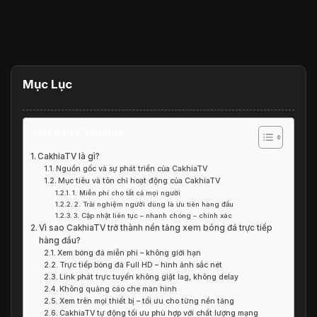
Mục Lục
Table of Contents
CakhiaTV là gì?
Nguồn gốc và sự phát triển của CakhiaTV
Mục tiêu và tôn chỉ hoạt động của CakhiaTV
1. Miễn phí cho tất cả mọi người
2. Trải nghiệm người dùng là ưu tiên hàng đầu
3. Cập nhật liên tục – nhanh chóng – chính xác
Vì sao CakhiaTV trở thành nền tảng xem bóng đá trực tiếp
hàng đầu?
Xem bóng đá miễn phí – không giới hạn
Trực tiếp bóng đá Full HD – hình ảnh sắc nét
Link phát trực tuyến không giật lag, không delay
Không quảng cáo che màn hình
Xem trên mọi thiết bị – tối ưu cho từng nền tảng
CakhiaTV tự động tối ưu phù hợp với chất lượng mạng