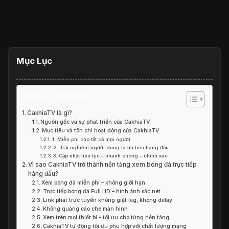
Mục Lục
Table of Contents
CakhiaTV là gì?
Nguồn gốc và sự phát triển của CakhiaTV
Mục tiêu và tôn chỉ hoạt động của CakhiaTV
1. Miễn phí cho tất cả mọi người
2. Trải nghiệm người dùng là ưu tiên hàng đầu
3. Cập nhật liên tục – nhanh chóng – chính xác
Vì sao CakhiaTV trở thành nền tảng xem bóng đá trực tiếp
hàng đầu?
Xem bóng đá miễn phí – không giới hạn
Trực tiếp bóng đá Full HD – hình ảnh sắc nét
Link phát trực tuyến không giật lag, không delay
Không quảng cáo che màn hình
Xem trên mọi thiết bị – tối ưu cho từng nền tảng
CakhiaTV tự động tối ưu phù hợp với chất lượng mạng