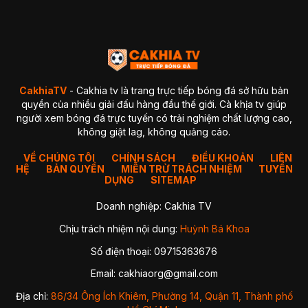
4. GaVangTV
5. ThapCamTV
6. VeboTV
7. Mitom TV
BẢNG SO SÁNH CHI TIẾT
Kết luận so sánh
Giải đáp thắc mắc thường gặp về CakhiaTV (FAQ)
1. CakhiaTV có miễn phí không?
CakhiaTV
- Cakhia tv là trang trực tiếp bóng đá sở hữu bản
2. Có xem được Ngoại Hạng Anh (Premier League) không?
quyền của nhiều giải đấu hàng đầu thế giới. Cà khịa tv giúp
3. CakhiaTV có bị giật lag hay delay không?
người xem bóng đá trực tuyến có trải nghiệm chất lượng cao,
4. Tôi có thể xem CakhiaTV trên Smart TV được không?
không giật lag, không quảng cáo.
✔ Cách 1 — Mở trực tiếp bằng trình duyệt TV
✔ Cách 2 — Chiếu từ điện thoại lên TV (Cast)
5. Xử lý như thế nào khi xem bóng đá CakhiaTV bị giật lag?
VỀ CHÚNG TÔI
CHÍNH SÁCH
ĐIỀU KHOẢN
LIÊN
HỆ
BẢN QUYỀN
1. Chuyển sang Server 2 hoặc 3
MIỄN TRỪ TRÁCH NHIỆM
TUYỂN
2. Kiểm tra lại kết nối mạng
DỤNG
SITEMAP
3. Đóng các ứng dụng chạy nền
4. Chuyển sang trình duyệt khác
Doanh nghiệp: Cakhia TV
5. Giảm độ phân giải video
Kết luận
Chịu trách nhiệm nội dung:
Huỳnh Bá Khoa
Số điện thoại: 09715363676
Nhờ sự ổn định, hình ảnh sắc nét và khả năng cập nhật
nhanh chóng,
CakhiaTV
trở thành địa chỉ quen thuộc của
Email:
cakhiaorg@gmail.com
hàng triệu người hâm mộ bóng đá mỗi ngày. Dù bạn theo dõi
Ngoại Hạng Anh, Champions League, La Liga hay các giải
Địa chỉ:
86/34 Ông Ích Khiêm, Phường 14, Quận 11, Thành phố
đấu của đội tuyển quốc gia, CakhiaTV luôn mang đến link