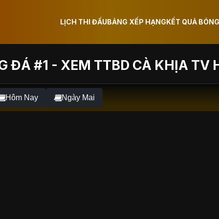
LỊCH THI ĐẤU
BẢNG XẾP HẠNG
KẾT QUẢ BÓNG
 ĐÁ #1 - XEM TTBD CÀ KHỊA TV 
Hôm Nay
Ngày Mai