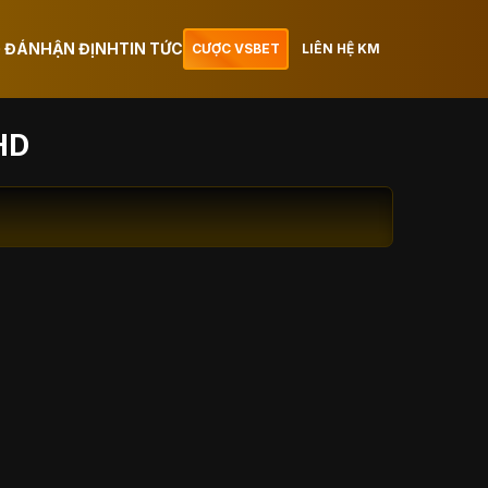
 ĐÁ
NHẬN ĐỊNH
TIN TỨC
CƯỢC VSBET
LIÊN HỆ KM
HD