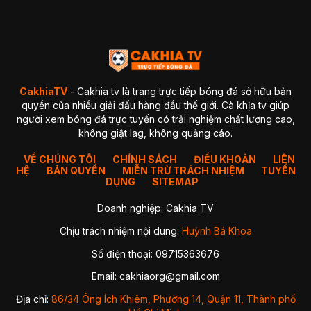
4. GaVangTV
5. ThapCamTV
6. VeboTV
7. Mitom TV
BẢNG SO SÁNH CHI TIẾT
Kết luận so sánh
Giải đáp thắc mắc thường gặp về CakhiaTV (FAQ)
1. CakhiaTV có miễn phí không?
CakhiaTV
- Cakhia tv là trang trực tiếp bóng đá sở hữu bản
2. Có xem được Ngoại Hạng Anh (Premier League) không?
quyền của nhiều giải đấu hàng đầu thế giới. Cà khịa tv giúp
3. CakhiaTV có bị giật lag hay delay không?
người xem bóng đá trực tuyến có trải nghiệm chất lượng cao,
4. Tôi có thể xem CakhiaTV trên Smart TV được không?
không giật lag, không quảng cáo.
✔ Cách 1 — Mở trực tiếp bằng trình duyệt TV
✔ Cách 2 — Chiếu từ điện thoại lên TV (Cast)
5. Xử lý như thế nào khi xem bóng đá CakhiaTV bị giật lag?
VỀ CHÚNG TÔI
CHÍNH SÁCH
ĐIỀU KHOẢN
LIÊN
HỆ
BẢN QUYỀN
1. Chuyển sang Server 2 hoặc 3
MIỄN TRỪ TRÁCH NHIỆM
TUYỂN
2. Kiểm tra lại kết nối mạng
DỤNG
SITEMAP
3. Đóng các ứng dụng chạy nền
4. Chuyển sang trình duyệt khác
Doanh nghiệp: Cakhia TV
5. Giảm độ phân giải video
Kết luận
Chịu trách nhiệm nội dung:
Huỳnh Bá Khoa
Số điện thoại: 09715363676
Nhờ sự ổn định, hình ảnh sắc nét và khả năng cập nhật
nhanh chóng,
CakhiaTV
trở thành địa chỉ quen thuộc của
Email:
cakhiaorg@gmail.com
hàng triệu người hâm mộ bóng đá mỗi ngày. Dù bạn theo dõi
Ngoại Hạng Anh, Champions League, La Liga hay các giải
Địa chỉ:
86/34 Ông Ích Khiêm, Phường 14, Quận 11, Thành phố
đấu của đội tuyển quốc gia, CakhiaTV luôn mang đến link