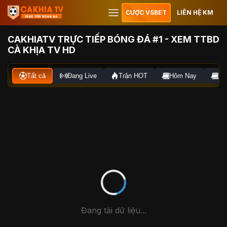
CƯỢC VSBET
LIÊN HỆ KM
CAKHIATV TRỰC TIẾP BÓNG ĐÁ #1 - XEM TTBD
CÀ KHỊA TV HD
Tất cả
Đang Live
Trận HOT
Hôm Nay
Ng
Đang tải dữ liệu...