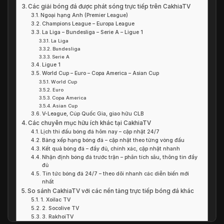
Các giải bóng đá được phát sóng trực tiếp trên CakhiaTV
Ngoại hạng Anh (Premier League)
Champions League – Europa League
La Liga – Bundesliga – Serie A – Ligue 1
La Liga
Bundesliga
Serie A
Ligue 1
World Cup – Euro – Copa America – Asian Cup
World Cup
Euro
Copa America
Asian Cup
V-League, Cúp Quốc Gia, giao hữu CLB
Các chuyên mục hữu ích khác tại CakhiaTV
Lịch thi đấu bóng đá hôm nay – cập nhật 24/7
Bảng xếp hạng bóng đá – cập nhật theo từng vòng đấu
Kết quả bóng đá – đầy đủ, chính xác, cập nhật nhanh
Nhận định bóng đá trước trận – phân tích sâu, thông tin đầy
đủ
Tin tức bóng đá 24/7 – theo dõi nhanh các diễn biến mới
nhất
So sánh CakhiaTV với các nền tảng trực tiếp bóng đá khác
1. Xoilac TV
2. Socolive TV
3. RakhoiTV