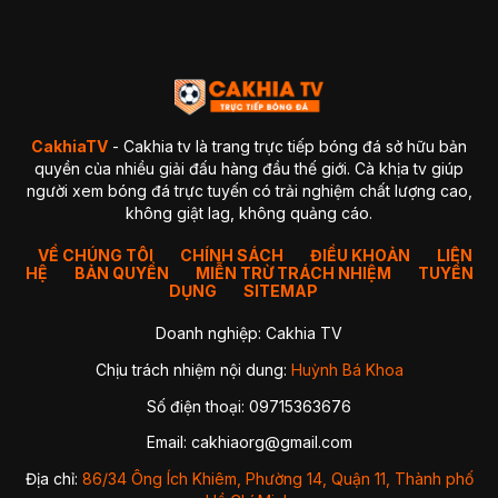
4. GaVangTV
5. ThapCamTV
6. VeboTV
7. Mitom TV
BẢNG SO SÁNH CHI TIẾT
Kết luận so sánh
Giải đáp thắc mắc thường gặp về CakhiaTV (FAQ)
1. CakhiaTV có miễn phí không?
CakhiaTV
- Cakhia tv là trang trực tiếp bóng đá sở hữu bản
2. Có xem được Ngoại Hạng Anh (Premier League) không?
quyền của nhiều giải đấu hàng đầu thế giới. Cà khịa tv giúp
3. CakhiaTV có bị giật lag hay delay không?
người xem bóng đá trực tuyến có trải nghiệm chất lượng cao,
4. Tôi có thể xem CakhiaTV trên Smart TV được không?
không giật lag, không quảng cáo.
✔ Cách 1 — Mở trực tiếp bằng trình duyệt TV
✔ Cách 2 — Chiếu từ điện thoại lên TV (Cast)
5. Xử lý như thế nào khi xem bóng đá CakhiaTV bị giật lag?
VỀ CHÚNG TÔI
CHÍNH SÁCH
ĐIỀU KHOẢN
LIÊN
HỆ
BẢN QUYỀN
1. Chuyển sang Server 2 hoặc 3
MIỄN TRỪ TRÁCH NHIỆM
TUYỂN
2. Kiểm tra lại kết nối mạng
DỤNG
SITEMAP
3. Đóng các ứng dụng chạy nền
4. Chuyển sang trình duyệt khác
Doanh nghiệp: Cakhia TV
5. Giảm độ phân giải video
Kết luận
Chịu trách nhiệm nội dung:
Huỳnh Bá Khoa
Số điện thoại: 09715363676
Nhờ sự ổn định, hình ảnh sắc nét và khả năng cập nhật
nhanh chóng,
CakhiaTV
trở thành địa chỉ quen thuộc của
Email:
cakhiaorg@gmail.com
hàng triệu người hâm mộ bóng đá mỗi ngày. Dù bạn theo dõi
Ngoại Hạng Anh, Champions League, La Liga hay các giải
Địa chỉ:
86/34 Ông Ích Khiêm, Phường 14, Quận 11, Thành phố
đấu của đội tuyển quốc gia, CakhiaTV luôn mang đến link