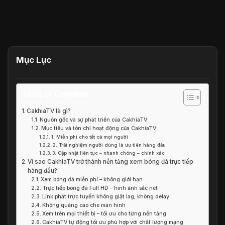
Mục Lục
Table of Contents
CakhiaTV là gì?
Nguồn gốc và sự phát triển của CakhiaTV
Mục tiêu và tôn chỉ hoạt động của CakhiaTV
1. Miễn phí cho tất cả mọi người
2. Trải nghiệm người dùng là ưu tiên hàng đầu
3. Cập nhật liên tục – nhanh chóng – chính xác
Vì sao CakhiaTV trở thành nền tảng xem bóng đá trực tiếp
hàng đầu?
Xem bóng đá miễn phí – không giới hạn
Trực tiếp bóng đá Full HD – hình ảnh sắc nét
Link phát trực tuyến không giật lag, không delay
Không quảng cáo che màn hình
Xem trên mọi thiết bị – tối ưu cho từng nền tảng
CakhiaTV tự động tối ưu phù hợp với chất lượng mạng