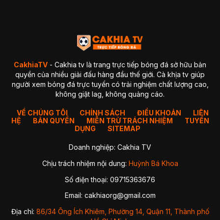
4. GaVangTV
5. ThapCamTV
6. VeboTV
7. Mitom TV
BẢNG SO SÁNH CHI TIẾT
Kết luận so sánh
Giải đáp thắc mắc thường gặp về CakhiaTV (FAQ)
1. CakhiaTV có miễn phí không?
CakhiaTV
- Cakhia tv là trang trực tiếp bóng đá sở hữu bản
2. Có xem được Ngoại Hạng Anh (Premier League) không?
quyền của nhiều giải đấu hàng đầu thế giới. Cà khịa tv giúp
3. CakhiaTV có bị giật lag hay delay không?
người xem bóng đá trực tuyến có trải nghiệm chất lượng cao,
4. Tôi có thể xem CakhiaTV trên Smart TV được không?
không giật lag, không quảng cáo.
✔ Cách 1 — Mở trực tiếp bằng trình duyệt TV
✔ Cách 2 — Chiếu từ điện thoại lên TV (Cast)
5. Xử lý như thế nào khi xem bóng đá CakhiaTV bị giật lag?
VỀ CHÚNG TÔI
CHÍNH SÁCH
ĐIỀU KHOẢN
LIÊN
HỆ
BẢN QUYỀN
1. Chuyển sang Server 2 hoặc 3
MIỄN TRỪ TRÁCH NHIỆM
TUYỂN
2. Kiểm tra lại kết nối mạng
DỤNG
SITEMAP
3. Đóng các ứng dụng chạy nền
4. Chuyển sang trình duyệt khác
Doanh nghiệp: Cakhia TV
5. Giảm độ phân giải video
Kết luận
Chịu trách nhiệm nội dung:
Huỳnh Bá Khoa
Số điện thoại: 09715363676
Nhờ sự ổn định, hình ảnh sắc nét và khả năng cập nhật
nhanh chóng,
CakhiaTV
trở thành địa chỉ quen thuộc của
Email:
cakhiaorg@gmail.com
hàng triệu người hâm mộ bóng đá mỗi ngày. Dù bạn theo dõi
Ngoại Hạng Anh, Champions League, La Liga hay các giải
Địa chỉ:
86/34 Ông Ích Khiêm, Phường 14, Quận 11, Thành phố
đấu của đội tuyển quốc gia, CakhiaTV luôn mang đến link