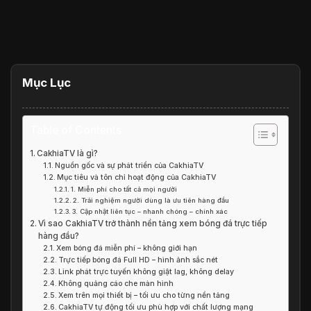
Mục Lục
Table of Contents
CakhiaTV là gì?
Nguồn gốc và sự phát triển của CakhiaTV
Mục tiêu và tôn chỉ hoạt động của CakhiaTV
1. Miễn phí cho tất cả mọi người
2. Trải nghiệm người dùng là ưu tiên hàng đầu
3. Cập nhật liên tục – nhanh chóng – chính xác
Vì sao CakhiaTV trở thành nền tảng xem bóng đá trực tiếp
hàng đầu?
Xem bóng đá miễn phí – không giới hạn
Trực tiếp bóng đá Full HD – hình ảnh sắc nét
Link phát trực tuyến không giật lag, không delay
Không quảng cáo che màn hình
Xem trên mọi thiết bị – tối ưu cho từng nền tảng
CakhiaTV tự động tối ưu phù hợp với chất lượng mạng