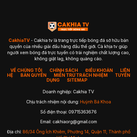
4. GaVangTV
5. ThapCamTV
6. VeboTV
7. Mitom TV
BẢNG SO SÁNH CHI TIẾT
Kết luận so sánh
Giải đáp thắc mắc thường gặp về CakhiaTV (FAQ)
1. CakhiaTV có miễn phí không?
CakhiaTV
- Cakhia tv là trang trực tiếp bóng đá sở hữu bản
2. Có xem được Ngoại Hạng Anh (Premier League) không?
quyền của nhiều giải đấu hàng đầu thế giới. Cà khịa tv giúp
3. CakhiaTV có bị giật lag hay delay không?
người xem bóng đá trực tuyến có trải nghiệm chất lượng cao,
4. Tôi có thể xem CakhiaTV trên Smart TV được không?
không giật lag, không quảng cáo.
✔ Cách 1 — Mở trực tiếp bằng trình duyệt TV
✔ Cách 2 — Chiếu từ điện thoại lên TV (Cast)
5. Xử lý như thế nào khi xem bóng đá CakhiaTV bị giật lag?
VỀ CHÚNG TÔI
CHÍNH SÁCH
ĐIỀU KHOẢN
LIÊN
HỆ
BẢN QUYỀN
1. Chuyển sang Server 2 hoặc 3
MIỄN TRỪ TRÁCH NHIỆM
TUYỂN
2. Kiểm tra lại kết nối mạng
DỤNG
SITEMAP
3. Đóng các ứng dụng chạy nền
4. Chuyển sang trình duyệt khác
Doanh nghiệp: Cakhia TV
5. Giảm độ phân giải video
Kết luận
Chịu trách nhiệm nội dung:
Huỳnh Bá Khoa
Số điện thoại: 09715363676
Nhờ sự ổn định, hình ảnh sắc nét và khả năng cập nhật
nhanh chóng,
CakhiaTV
trở thành địa chỉ quen thuộc của
Email:
cakhiaorg@gmail.com
hàng triệu người hâm mộ bóng đá mỗi ngày. Dù bạn theo dõi
Ngoại Hạng Anh, Champions League, La Liga hay các giải
Địa chỉ:
86/34 Ông Ích Khiêm, Phường 14, Quận 11, Thành phố
đấu của đội tuyển quốc gia, CakhiaTV luôn mang đến link