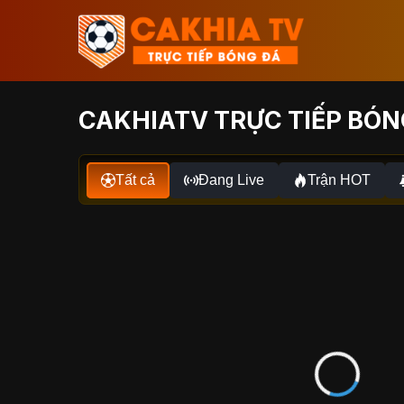
CAKHIATV TRỰC TIẾP BÓNG
Tất cả
Đang Live
Trận HOT