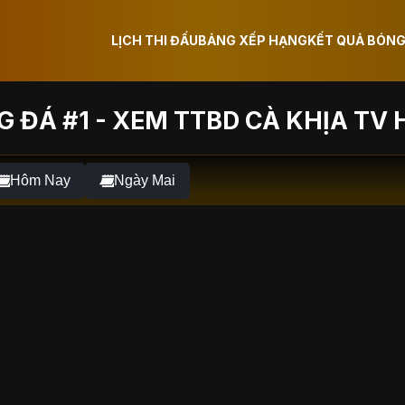
LỊCH THI ĐẤU
BẢNG XẾP HẠNG
KẾT QUẢ BÓNG
 ĐÁ #1 - XEM TTBD CÀ KHỊA TV 
Hôm Nay
Ngày Mai