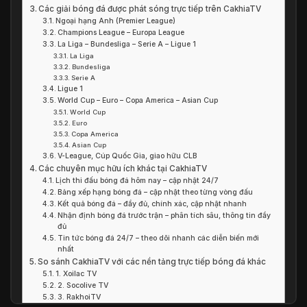
Các giải bóng đá được phát sóng trực tiếp trên CakhiaTV
Ngoại hạng Anh (Premier League)
Champions League – Europa League
La Liga – Bundesliga – Serie A – Ligue 1
La Liga
Bundesliga
Serie A
Ligue 1
World Cup – Euro – Copa America – Asian Cup
World Cup
Euro
Copa America
Asian Cup
V-League, Cúp Quốc Gia, giao hữu CLB
Các chuyên mục hữu ích khác tại CakhiaTV
Lịch thi đấu bóng đá hôm nay – cập nhật 24/7
Bảng xếp hạng bóng đá – cập nhật theo từng vòng đấu
Kết quả bóng đá – đầy đủ, chính xác, cập nhật nhanh
Nhận định bóng đá trước trận – phân tích sâu, thông tin đầy
đủ
Tin tức bóng đá 24/7 – theo dõi nhanh các diễn biến mới
nhất
So sánh CakhiaTV với các nền tảng trực tiếp bóng đá khác
1. Xoilac TV
2. Socolive TV
3. RakhoiTV