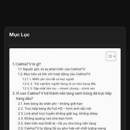
Mục Lục
Table of Contents
CakhiaTV là gì?
Nguồn gốc và sự phát triển của CakhiaTV
Mục tiêu và tôn chỉ hoạt động của CakhiaTV
1. Miễn phí cho tất cả mọi người
2. Trải nghiệm người dùng là ưu tiên hàng đầu
3. Cập nhật liên tục – nhanh chóng – chính xác
Vì sao CakhiaTV trở thành nền tảng xem bóng đá trực tiếp
hàng đầu?
Xem bóng đá miễn phí – không giới hạn
Trực tiếp bóng đá Full HD – hình ảnh sắc nét
Link phát trực tuyến không giật lag, không delay
Không quảng cáo che màn hình
Xem trên mọi thiết bị – tối ưu cho từng nền tảng
CakhiaTV tự động tối ưu phù hợp với chất lượng mạng