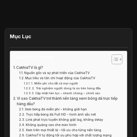
Mục Lục
Table of Contents
CakhiaTV là gì?
Nguồn gốc và sự phát triển của CakhiaTV
Mục tiêu và tôn chỉ hoạt động của CakhiaTV
1. Miễn phí cho tất cả mọi người
2. Trải nghiệm người dùng là ưu tiên hàng đầu
3. Cập nhật liên tục – nhanh chóng – chính xác
Vì sao CakhiaTV trở thành nền tảng xem bóng đá trực tiếp
hàng đầu?
Xem bóng đá miễn phí – không giới hạn
Trực tiếp bóng đá Full HD – hình ảnh sắc nét
Link phát trực tuyến không giật lag, không delay
Không quảng cáo che màn hình
Xem trên mọi thiết bị – tối ưu cho từng nền tảng
CakhiaTV tự động tối ưu phù hợp với chất lượng mạng