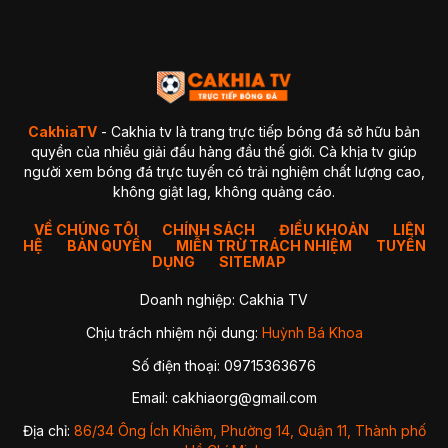
4. GaVangTV
5. ThapCamTV
6. VeboTV
7. Mitom TV
BẢNG SO SÁNH CHI TIẾT
Kết luận so sánh
Giải đáp thắc mắc thường gặp về CakhiaTV (FAQ)
1. CakhiaTV có miễn phí không?
CakhiaTV
- Cakhia tv là trang trực tiếp bóng đá sở hữu bản
2. Có xem được Ngoại Hạng Anh (Premier League) không?
quyền của nhiều giải đấu hàng đầu thế giới. Cà khịa tv giúp
3. CakhiaTV có bị giật lag hay delay không?
người xem bóng đá trực tuyến có trải nghiệm chất lượng cao,
4. Tôi có thể xem CakhiaTV trên Smart TV được không?
không giật lag, không quảng cáo.
✔ Cách 1 — Mở trực tiếp bằng trình duyệt TV
✔ Cách 2 — Chiếu từ điện thoại lên TV (Cast)
5. Xử lý như thế nào khi xem bóng đá CakhiaTV bị giật lag?
VỀ CHÚNG TÔI
CHÍNH SÁCH
ĐIỀU KHOẢN
LIÊN
HỆ
BẢN QUYỀN
1. Chuyển sang Server 2 hoặc 3
MIỄN TRỪ TRÁCH NHIỆM
TUYỂN
2. Kiểm tra lại kết nối mạng
DỤNG
SITEMAP
3. Đóng các ứng dụng chạy nền
4. Chuyển sang trình duyệt khác
Doanh nghiệp: Cakhia TV
5. Giảm độ phân giải video
Kết luận
Chịu trách nhiệm nội dung:
Huỳnh Bá Khoa
Số điện thoại: 09715363676
Nhờ sự ổn định, hình ảnh sắc nét và khả năng cập nhật
nhanh chóng,
CakhiaTV
trở thành địa chỉ quen thuộc của
Email:
cakhiaorg@gmail.com
hàng triệu người hâm mộ bóng đá mỗi ngày. Dù bạn theo dõi
Ngoại Hạng Anh, Champions League, La Liga hay các giải
Địa chỉ:
86/34 Ông Ích Khiêm, Phường 14, Quận 11, Thành phố
đấu của đội tuyển quốc gia, CakhiaTV luôn mang đến link