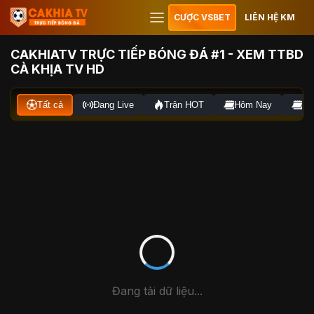
CƯỢC VSBET
LIÊN HỆ KM
CAKHIATV TRỰC TIẾP BÓNG ĐÁ #1 - XEM TTBD
CÀ KHỊA TV HD
Tất cả
Đang Live
Trận HOT
Hôm Nay
Ng
Đang tải dữ liệu...