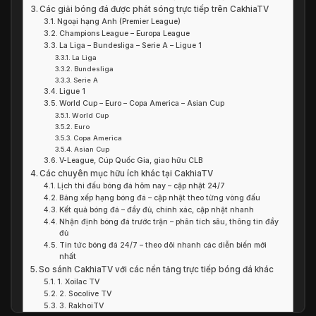
Các giải bóng đá được phát sóng trực tiếp trên CakhiaTV
Ngoại hạng Anh (Premier League)
Champions League – Europa League
La Liga – Bundesliga – Serie A – Ligue 1
La Liga
Bundesliga
Serie A
Ligue 1
World Cup – Euro – Copa America – Asian Cup
World Cup
Euro
Copa America
Asian Cup
V-League, Cúp Quốc Gia, giao hữu CLB
Các chuyên mục hữu ích khác tại CakhiaTV
Lịch thi đấu bóng đá hôm nay – cập nhật 24/7
Bảng xếp hạng bóng đá – cập nhật theo từng vòng đấu
Kết quả bóng đá – đầy đủ, chính xác, cập nhật nhanh
Nhận định bóng đá trước trận – phân tích sâu, thông tin đầy
đủ
Tin tức bóng đá 24/7 – theo dõi nhanh các diễn biến mới
nhất
So sánh CakhiaTV với các nền tảng trực tiếp bóng đá khác
1. Xoilac TV
2. Socolive TV
3. RakhoiTV