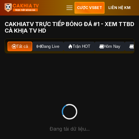
CƯỢC VSBET
LIÊN HỆ KM
CAKHIATV TRỰC TIẾP BÓNG ĐÁ #1 - XEM TTBD
CÀ KHỊA TV HD
Tất cả
Đang Live
Trận HOT
Hôm Nay
Ng
Đang tải dữ liệu...