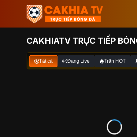
CAKHIATV TRỰC TIẾP BÓNG
Tất cả
Đang Live
Trận HOT