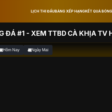
LỊCH THI ĐẤU
BẢNG XẾP HẠNG
KẾT QUẢ BÓNG
 ĐÁ #1 - XEM TTBD CÀ KHỊA TV 
Hôm Nay
Ngày Mai