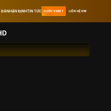
 ĐÁ
NHẬN ĐỊNH
TIN TỨC
CƯỢC VSBET
LIÊN HỆ KM
HD