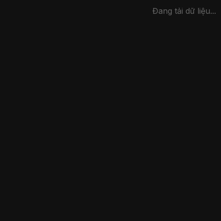
Đang tải dữ liệu...