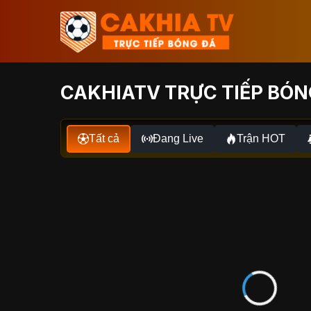
CAKHIATV TRỰC TIẾP BÓNG
Tất cả
Đang Live
Trận HOT