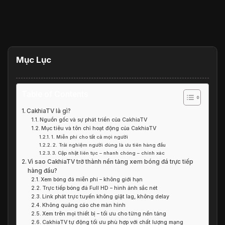
Mục Lục
Table of Contents
CakhiaTV là gì?
Nguồn gốc và sự phát triển của CakhiaTV
Mục tiêu và tôn chỉ hoạt động của CakhiaTV
1. Miễn phí cho tất cả mọi người
2. Trải nghiệm người dùng là ưu tiên hàng đầu
3. Cập nhật liên tục – nhanh chóng – chính xác
Vì sao CakhiaTV trở thành nền tảng xem bóng đá trực tiếp
hàng đầu?
Xem bóng đá miễn phí – không giới hạn
Trực tiếp bóng đá Full HD – hình ảnh sắc nét
Link phát trực tuyến không giật lag, không delay
Không quảng cáo che màn hình
Xem trên mọi thiết bị – tối ưu cho từng nền tảng
CakhiaTV tự động tối ưu phù hợp với chất lượng mạng