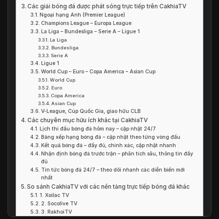
Các giải bóng đá được phát sóng trực tiếp trên CakhiaTV
Ngoại hạng Anh (Premier League)
Champions League – Europa League
La Liga – Bundesliga – Serie A – Ligue 1
La Liga
Bundesliga
Serie A
Ligue 1
World Cup – Euro – Copa America – Asian Cup
World Cup
Euro
Copa America
Asian Cup
V-League, Cúp Quốc Gia, giao hữu CLB
Các chuyên mục hữu ích khác tại CakhiaTV
Lịch thi đấu bóng đá hôm nay – cập nhật 24/7
Bảng xếp hạng bóng đá – cập nhật theo từng vòng đấu
Kết quả bóng đá – đầy đủ, chính xác, cập nhật nhanh
Nhận định bóng đá trước trận – phân tích sâu, thông tin đầy
đủ
Tin tức bóng đá 24/7 – theo dõi nhanh các diễn biến mới
nhất
So sánh CakhiaTV với các nền tảng trực tiếp bóng đá khác
1. Xoilac TV
2. Socolive TV
3. RakhoiTV