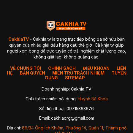
4. GaVangTV
5. ThapCamTV
6. VeboTV
7. Mitom TV
BẢNG SO SÁNH CHI TIẾT
Kết luận so sánh
Giải đáp thắc mắc thường gặp về CakhiaTV (FAQ)
1. CakhiaTV có miễn phí không?
CakhiaTV
- Cakhia tv là trang trực tiếp bóng đá sở hữu bản
2. Có xem được Ngoại Hạng Anh (Premier League) không?
quyền của nhiều giải đấu hàng đầu thế giới. Cà khịa tv giúp
3. CakhiaTV có bị giật lag hay delay không?
người xem bóng đá trực tuyến có trải nghiệm chất lượng cao,
4. Tôi có thể xem CakhiaTV trên Smart TV được không?
không giật lag, không quảng cáo.
✔ Cách 1 — Mở trực tiếp bằng trình duyệt TV
✔ Cách 2 — Chiếu từ điện thoại lên TV (Cast)
5. Xử lý như thế nào khi xem bóng đá CakhiaTV bị giật lag?
VỀ CHÚNG TÔI
CHÍNH SÁCH
ĐIỀU KHOẢN
LIÊN
HỆ
BẢN QUYỀN
1. Chuyển sang Server 2 hoặc 3
MIỄN TRỪ TRÁCH NHIỆM
TUYỂN
2. Kiểm tra lại kết nối mạng
DỤNG
SITEMAP
3. Đóng các ứng dụng chạy nền
4. Chuyển sang trình duyệt khác
Doanh nghiệp: Cakhia TV
5. Giảm độ phân giải video
Kết luận
Chịu trách nhiệm nội dung:
Huỳnh Bá Khoa
Số điện thoại: 09715363676
Nhờ sự ổn định, hình ảnh sắc nét và khả năng cập nhật
nhanh chóng,
CakhiaTV
trở thành địa chỉ quen thuộc của
Email:
cakhiaorg@gmail.com
hàng triệu người hâm mộ bóng đá mỗi ngày. Dù bạn theo dõi
Ngoại Hạng Anh, Champions League, La Liga hay các giải
Địa chỉ:
86/34 Ông Ích Khiêm, Phường 14, Quận 11, Thành phố
đấu của đội tuyển quốc gia, CakhiaTV luôn mang đến link