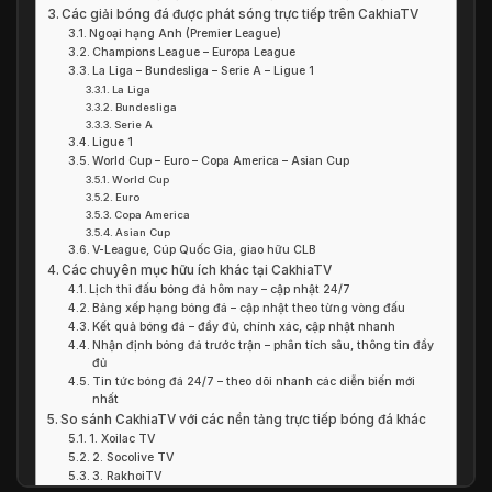
Các giải bóng đá được phát sóng trực tiếp trên CakhiaTV
Ngoại hạng Anh (Premier League)
Champions League – Europa League
La Liga – Bundesliga – Serie A – Ligue 1
La Liga
Bundesliga
Serie A
Ligue 1
World Cup – Euro – Copa America – Asian Cup
World Cup
Euro
Copa America
Asian Cup
V-League, Cúp Quốc Gia, giao hữu CLB
Các chuyên mục hữu ích khác tại CakhiaTV
Lịch thi đấu bóng đá hôm nay – cập nhật 24/7
Bảng xếp hạng bóng đá – cập nhật theo từng vòng đấu
Kết quả bóng đá – đầy đủ, chính xác, cập nhật nhanh
Nhận định bóng đá trước trận – phân tích sâu, thông tin đầy
đủ
Tin tức bóng đá 24/7 – theo dõi nhanh các diễn biến mới
nhất
So sánh CakhiaTV với các nền tảng trực tiếp bóng đá khác
1. Xoilac TV
2. Socolive TV
3. RakhoiTV