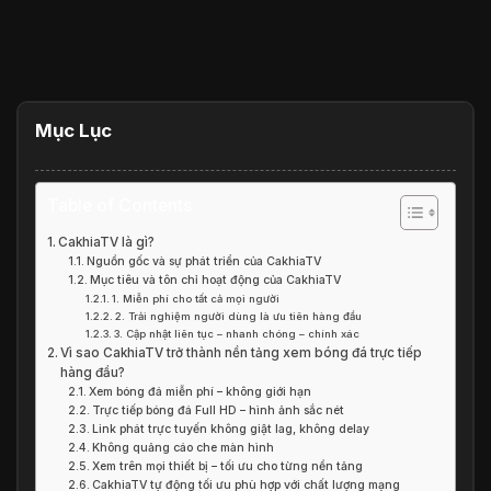
Mục Lục
Table of Contents
CakhiaTV là gì?
Nguồn gốc và sự phát triển của CakhiaTV
Mục tiêu và tôn chỉ hoạt động của CakhiaTV
1. Miễn phí cho tất cả mọi người
2. Trải nghiệm người dùng là ưu tiên hàng đầu
3. Cập nhật liên tục – nhanh chóng – chính xác
Vì sao CakhiaTV trở thành nền tảng xem bóng đá trực tiếp
hàng đầu?
Xem bóng đá miễn phí – không giới hạn
Trực tiếp bóng đá Full HD – hình ảnh sắc nét
Link phát trực tuyến không giật lag, không delay
Không quảng cáo che màn hình
Xem trên mọi thiết bị – tối ưu cho từng nền tảng
CakhiaTV tự động tối ưu phù hợp với chất lượng mạng