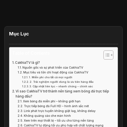
Mục Lục
Table of Contents
CakhiaTV là gì?
Nguồn gốc và sự phát triển của CakhiaTV
Mục tiêu và tôn chỉ hoạt động của CakhiaTV
1. Miễn phí cho tất cả mọi người
2. Trải nghiệm người dùng là ưu tiên hàng đầu
3. Cập nhật liên tục – nhanh chóng – chính xác
Vì sao CakhiaTV trở thành nền tảng xem bóng đá trực tiếp
hàng đầu?
Xem bóng đá miễn phí – không giới hạn
Trực tiếp bóng đá Full HD – hình ảnh sắc nét
Link phát trực tuyến không giật lag, không delay
Không quảng cáo che màn hình
Xem trên mọi thiết bị – tối ưu cho từng nền tảng
CakhiaTV tự động tối ưu phù hợp với chất lượng mạng